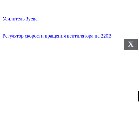
Усилитель Зуева
Регулятор скорости вращения вентилятора на 220В
X
Доработка повышающего преобразователя на XL6009
Расчет радиатора для КРЕНки
Переключатель точечных светильников подвесного потолка
Search for: