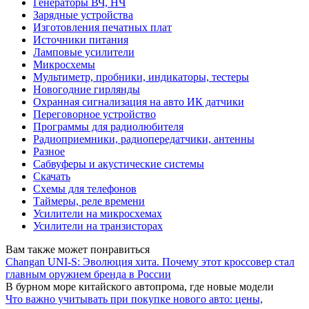
Генераторы ВЧ, НЧ
Зарядные устройства
Изготовления печатных плат
Источники питания
Ламповые усилители
Микросхемы
Мультиметр, пробники, индикаторы, тестеры
Новогодние гирлянды
Охранная сигнализация на авто ИК датчики
Переговорное устройство
Программы для радиолюбителя
Радиоприемники, радиопередатчики, антенны
Разное
Сабвуферы и акустические системы
Скачать
Схемы для телефонов
Таймеры, реле времени
Усилители на микросхемах
Усилители на транзисторах
Вам также может понравиться
Changan UNI-S: Эволюция хита. Почему этот кроссовер стал
главным оружием бренда в России
В бурном море китайского автопрома, где новые модели
Что важно учитывать при покупке нового авто: цены,